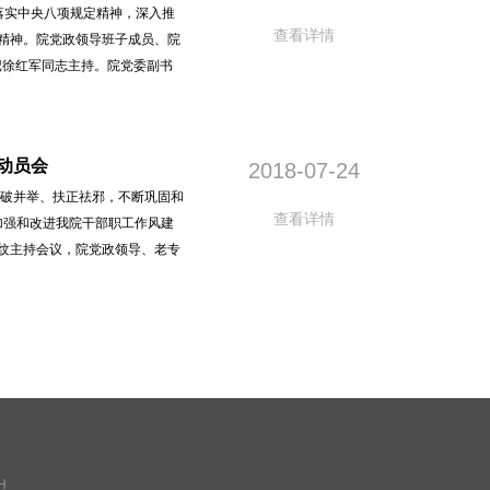
落实中央八项规定精神，深入推
查看详情
定精神。院党政领导班子成员、院
记徐红军同志主持。院党委副书
动员会
2018-07-24
破并举、扶正祛邪，不断巩固和
查看详情
加强和改进我院干部职工作风建
蒋纹主持会议，院党政领导、老专
H