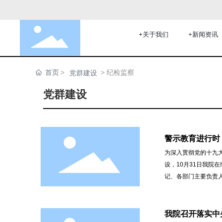
关于我们
新闻资讯
首页
纪检监察
党群建设
党群建设
警示教育进行时
为深入贯彻党的十九
设，10月31日我
记、各部门主要负责人
我院召开落实中