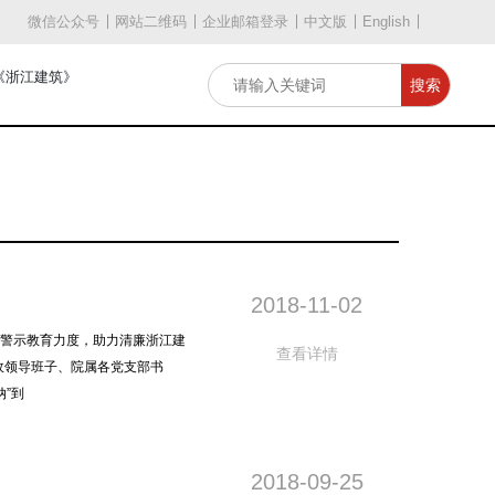
微信公众号
网站二维码
企业邮箱登录
中文版
English
《浙江建筑》
搜索
2018-11-02
警示教育力度，助力清廉浙江建
查看详情
政领导班子、院属各党支部书
”到
2018-09-25